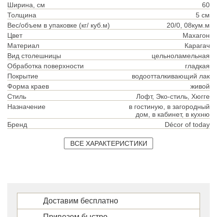
Ширина, см
60
Толщина
5 см
Вес/объем в упаковке (кг/ куб.м)
20/0, 08кум.м
Цвет
Махагон
Материал
Карагач
Вид столешницы
цельноламельная
Обработка поверхности
гладкая
Покрытие
водоотталкивающий лак
Форма краев
живой
Стиль
Лофт, Эко-стиль, Хюгге
Назначение
в гостиную, в загородный
дом, в кабинет, в кухню
Бренд
Décor of today
ВСЕ ХАРАКТЕРИСТИКИ
Доставим бесплатно
Привезем быстро