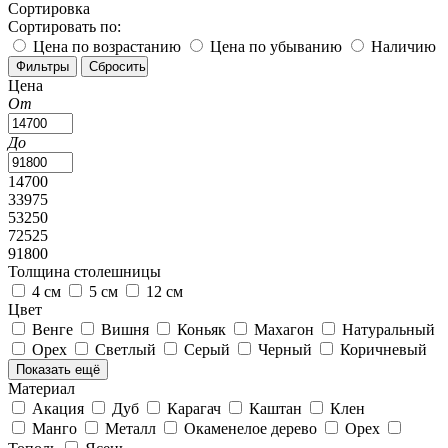
Сортировка
Сортировать по:
Цена по возрастанию
Цена по убыванию
Наличию
Цена
От
До
14700
33975
53250
72525
91800
Толщина столешницы
4 см
5 см
12 см
Цвет
Венге
Вишня
Коньяк
Махагон
Натуральный
Орех
Светлый
Серый
Черный
Коричневый
Показать ещё
Материал
Акация
Дуб
Карагач
Каштан
Клен
Манго
Металл
Окаменелое дерево
Орех