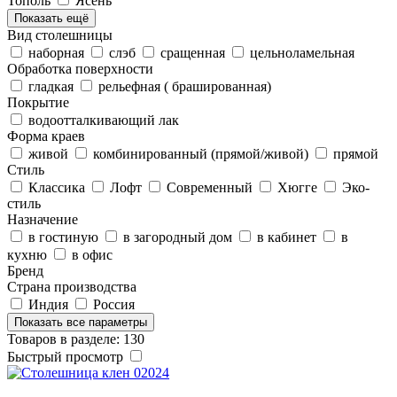
Тополь
Ясень
Показать ещё
Вид столешницы
наборная
слэб
сращенная
цельноламельная
Обработка поверхности
гладкая
рельефная ( брашированная)
Покрытие
водоотталкивающий лак
Форма краев
живой
комбинированный (прямой/живой)
прямой
Стиль
Классика
Лофт
Современный
Хюгге
Эко-
стиль
Назначение
в гостиную
в загородный дом
в кабинет
в
кухню
в офис
Бренд
Страна производства
Индия
Россия
Показать все параметры
Товаров в разделе: 130
Быстрый просмотр