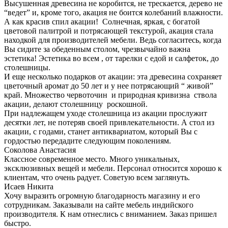
Высушенная древесина не коробится, не трескается, дерево не
“ведет” и, кроме того, акация не боится колебаний влажности.
А как красив спил акации! Солнечная, яркая, с богатой
цветовой палитрой и потрясающей текстурой, акация стала
находкой для производителей мебели. Ведь согласитесь, когда
Вы сидите за обеденным столом, чрезвычайно важна
эстетика! Эстетика во всем , от тарелки с едой и салфеток, до
столешницы.
И еще несколько подарков от акации: эта древесина сохраняет
цветочный аромат до 50 лет и у нее потрясающий “ живой”
край. Множество червоточин и природная кривизна ствола
акации, делают столешницу роскошной.
При надлежащем уходе столешница из акации прослужит
десятки лет, не потеряв своей привлекательности. А стол из
акации, с годами, станет антиквариатом, который Вы с
гордостью передадите следующим поколениям.
Соколова Анастасия
Классное современное место. Много уникальных,
эксклюзивных вещей и мебели. Персонал относится хорошо к
клиентам, что очень радует. Советую всем заглянуть.
Исаев Никита
Хочу выразить огромную благодарность магазину и его
сотрудникам. Заказывали на сайте мебель индийского
производителя. К нам отнеслись с вниманием. Заказ пришел
быстро.