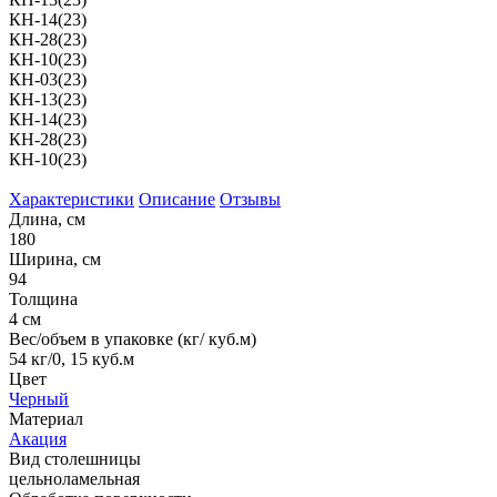
КН-14(23)
КН-28(23)
КН-10(23)
КН-03(23)
КН-13(23)
КН-14(23)
КН-28(23)
КН-10(23)
Характеристики
Описание
Отзывы
Длина, см
180
Ширина, см
94
Толщина
4 см
Вес/объем в упаковке (кг/ куб.м)
54 кг/0, 15 куб.м
Цвет
Черный
Материал
Акация
Вид столешницы
цельноламельная