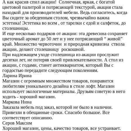
А как красив спил акации! Солнечная, яркая, с богатой
цветовой палитрой и потрясающей текстурой, акация стала
находкой для производителей мебели. Ведь согласитесь, когда
Вы сидите за обеденным столом, чрезвычайно важна
эстетика! Эстетика во всем , от тарелки с едой и салфеток, до
столешницы.
И еще несколько подарков от акации: эта древесина сохраняет
цветочный аромат до 50 лет и у нее потрясающий “ живой”
край. Множество червоточин и природная кривизна ствола
акации, делают столешницу роскошной.
При надлежащем уходе столешница из акации прослужит
десятки лет, не потеряв своей привлекательности. А стол из
акации, с годами, станет антиквариатом, который Вы с
гордостью передадите следующим поколениям.
Ларина Ирина
Магазин с огромным множеством товаров, понравится
любителям уникального дизайна в стиле лофт. Магазин
использует экологичные материалы. Друзьям советую в него
ходить - хороший магазин.
Маркова Нина
Заказала мебель под заказ, которой не было в наличии.
Привезли в обещанные сроки. Спасибо большое. Все
соответствует описанию.
Серов Максим
Хороший магазин, цены, качество товаров, все устраивает.