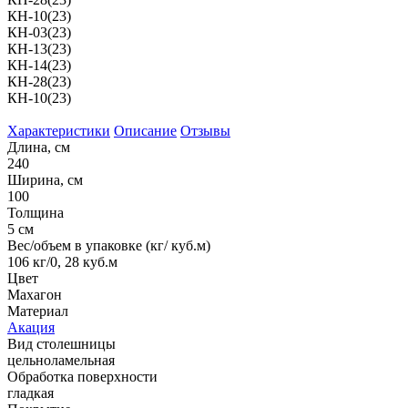
КН-10(23)
КН-03(23)
КН-13(23)
КН-14(23)
КН-28(23)
КН-10(23)
Характеристики
Описание
Отзывы
Длина, см
240
Ширина, см
100
Толщина
5 см
Вес/объем в упаковке (кг/ куб.м)
106 кг/0, 28 куб.м
Цвет
Махагон
Материал
Акация
Вид столешницы
цельноламельная
Обработка поверхности
гладкая