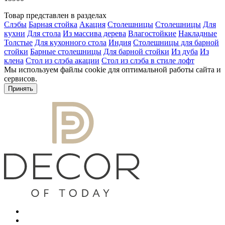
Товар представлен в разделах
Слэбы
Барная стойка
Акация
Столешницы
Столешницы
Для
кухни
Для стола
Из массива дерева
Влагостойкие
Накладные
Толстые
Для кухонного стола
Индия
Столешницы для барной
стойки
Барные столешницы
Для барной стойки
Из дуба
Из
клена
Стол из слэба акации
Стол из слэба в стиле лофт
Мы используем файлы cookie для оптимальной работы сайта и
сервисов.
Подробнее в политике конфидециальности.
Принять