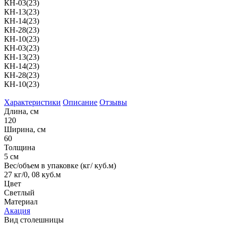
КН-03(23)
КН-13(23)
КН-14(23)
КН-28(23)
КН-10(23)
КН-03(23)
КН-13(23)
КН-14(23)
КН-28(23)
КН-10(23)
Характеристики
Описание
Отзывы
Длина, см
120
Ширина, см
60
Толщина
5 см
Вес/объем в упаковке (кг/ куб.м)
27 кг/0, 08 куб.м
Цвет
Светлый
Материал
Акация
Вид столешницы