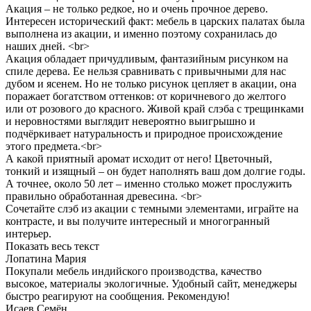
Акация – не только редкое, но и очень прочное дерево.
Интересен исторический факт: мебель в царских палатах была
выполнена из акации, и именно поэтому сохранилась до
наших дней. <br>
Акация обладает причудливым, фантазийным рисунком на
спиле дерева. Ее нельзя сравнивать с привычными для нас
дубом и ясенем. Но не только рисунок цепляет в акации, она
поражает богатством оттенков: от коричневого до желтого
или от розового до красного. Живой край слэба с трещинками
и неровностями выглядит невероятно выигрышно и
подчёркивает натуральность и природное происхождение
этого предмета.<br>
А какой приятный аромат исходит от него! Цветочный,
тонкий и изящный – он будет наполнять ваш дом долгие годы.
А точнее, около 50 лет – именно столько может прослужить
правильно обработанная древесина. <br>
Сочетайте слэб из акации с темными элементами, играйте на
контрасте, и вы получите интересный и многогранный
интерьер.
Показать весь текст
Лопатина Мария
Покупали мебель индийского производства, качество
высокое, материалы экологичные. Удобный сайт, менеджеры
быстро реагируют на сообщения. Рекомендую!
Исаев Семён