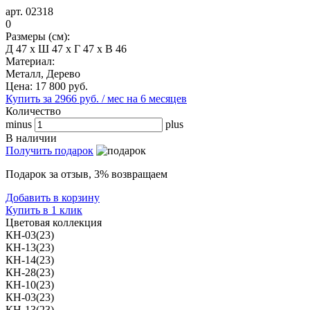
арт. 02318
0
Размеры (см):
Д 47 x Ш 47 x Г 47 x В 46
Материал:
Металл, Дерево
Цена:
17 800
руб.
Купить за 2966 руб. / мес на 6 месяцев
Количество
minus
plus
В наличии
Получить подарок
Подарок за отзыв, 3% возвращаем
Добавить в корзину
Купить в 1 клик
Цветовая коллекция
КН-03(23)
КН-13(23)
КН-14(23)
КН-28(23)
КН-10(23)
КН-03(23)
КН-13(23)