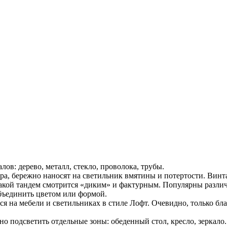
ов: дерево, металл, стекло, проволока, трубы.
ера, бережно наносят на светильник вмятины и потертости. Вин
Такой тандем смотрится «диким» и фактурным. Популярны разли
бъединить цветом или формой.
на мебели и светильниках в стиле Лофт. Очевидно, только бла
тно подсветить отдельные зоны: обеденный стол, кресло, зеркал