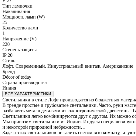
E 27
Тип лампочки
Накаливания
Мощность ламп (W)
25
Количество ламп
1
Напряжение (V)
220
Степень защиты
IP 20
Стиль
Лофт, Современный, Индустриальный винтаж, Американские
Бренд
Décor of today
Страна производства
Индия
ВСЕ ХАРАКТЕРИСТИКИ
Светильники в стиле Лофт производятся из бюджетных материал
В тренде простые и грубоватые светильники. Часто, руки маст
разбавлять металл деталями из южнотропической древесины. 
Светильники легко комбинируются друг с другом. Их можно о
Мы привозим светильники из Индии. Индусы специализируются 
и некоторой природной небрежности…
Задача этих светильников не залить светом всю комнату, а ую