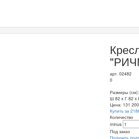
Крес
"РИЧ
арт. 02482
0
Размеры (см):
Ш 82 x Г 82 x 
Цена:
131 20
Купить за 218
Количество
minus
Под заказ
Получить под