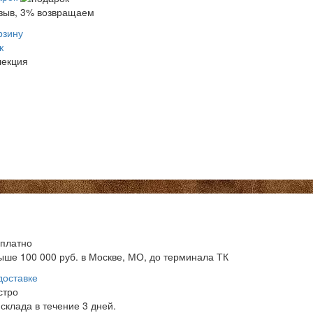
тзыв, 3% возвращаем
рзину
к
лекция
сплатно
ыше 100 000 руб. в Москве, МО, до терминала ТК
доставке
стро
склада в течение 3 дней.