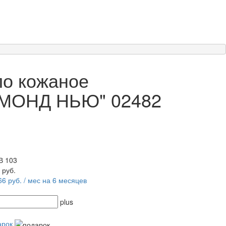
ло кожаное
МОНД НЬЮ" 02482
В 103
0
руб.
66 руб. / мес на 6 месяцев
plus
арок