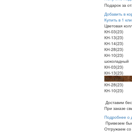
Подарок за о
Добавить в ко
Купить в 1 кли
Цветовая кол
КН-03(23)
КН-13(23)
КН-14(23)
КН-28(23)
КН-10(23)
шоколадный
КН-03(23)
КН-13(23)
КН-14(23)
КН-28(23)
КН-10(23)
Доставим бе
При заказе св
Подробнее о 
Привезем бы
Отгружаем со 