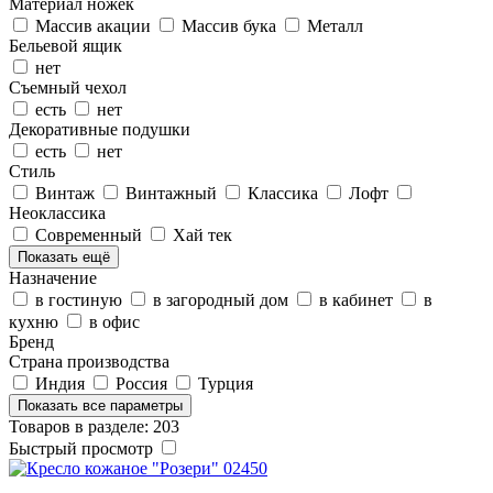
Материал ножек
Массив акации
Массив бука
Металл
Бельевой ящик
нет
Съемный чехол
есть
нет
Декоративные подушки
есть
нет
Стиль
Винтаж
Винтажный
Классика
Лофт
Неоклассика
Современный
Хай тек
Показать ещё
Назначение
в гостиную
в загородный дом
в кабинет
в
кухню
в офис
Бренд
Страна производства
Индия
Россия
Турция
Показать все параметры
Товаров в разделе: 203
Быстрый просмотр