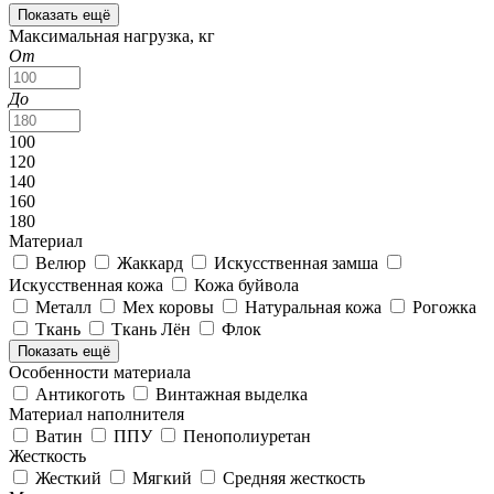
Показать ещё
Максимальная нагрузка, кг
От
До
100
120
140
160
180
Материал
Велюр
Жаккард
Искусственная замша
Искусственная кожа
Кожа буйвола
Металл
Мех коровы
Натуральная кожа
Рогожка
Ткань
Ткань Лён
Флок
Показать ещё
Особенности материала
Антикоготь
Винтажная выделка
Материал наполнителя
Ватин
ППУ
Пенополиуретан
Жесткость
Жесткий
Мягкий
Средняя жесткость