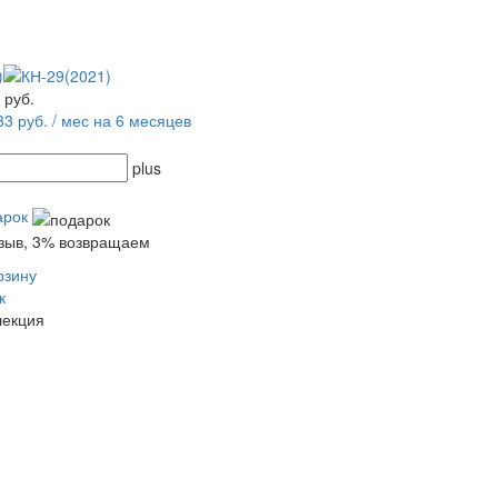
0
руб.
33 руб. / мес на 6 месяцев
plus
арок
тзыв, 3% возвращаем
рзину
к
лекция