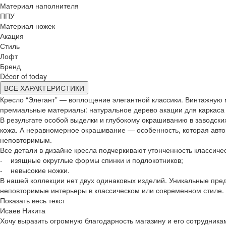
Материал наполнителя
ППУ
Материал ножек
Акация
Стиль
Лофт
Бренд
Décor of today
ВСЕ ХАРАКТЕРИСТИКИ
Кресло “Элегант” — воплощение элегантной классики. Винтажную 
премиальные материалы: натуральное дерево акации для каркаса и
В результате особой выделки и глубокому окрашиванию в заводски
кожа. А неравномерное окрашивание — особенность, которая авт
неповторимым.
Все детали в дизайне кресла подчеркивают утонченность классичес
- изящные округлые формы спинки и подлокотников;
- невысокие ножки.
В нашей коллекции нет двух одинаковых изделий. Уникальные пре
неповторимые интерьеры в классическом или современном стиле.
Показать весь текст
Исаев Никита
Хочу выразить огромную благодарность магазину и его сотрудника