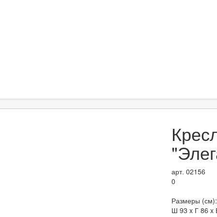
Крес
"Элег
арт. 02156
0
Размеры (см):
Ш 93 x Г 86 x 