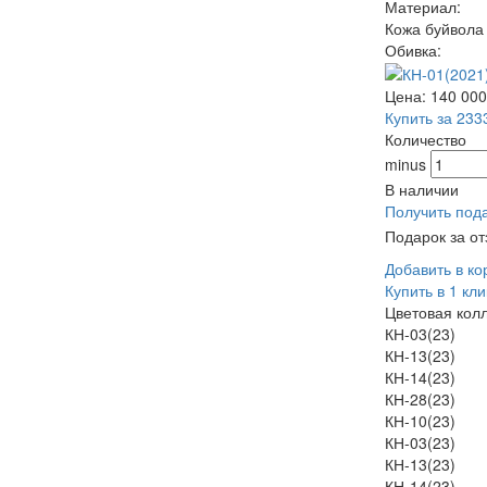
Материал:
Кожа буйвола
Обивка:
Цена:
140 00
Купить за 233
Количество
minus
В наличии
Получить под
Подарок за о
Добавить в ко
Купить в 1 кли
Цветовая кол
КН-03(23)
КН-13(23)
КН-14(23)
КН-28(23)
КН-10(23)
КН-03(23)
КН-13(23)
КН-14(23)