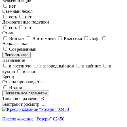
Бельевой ящик
нет
Съемный чехол
есть
нет
Декоративные подушки
есть
нет
Стиль
Винтаж
Винтажный
Классика
Лофт
Неоклассика
Современный
Показать ещё
Назначение
в гостиную
в загородный дом
в кабинет
в
кухню
в офис
Бренд
Страна производства
Индия
Показать все параметры
Товаров в разделе: 93
Быстрый просмотр
Кресло кожаное "Розери" 02450