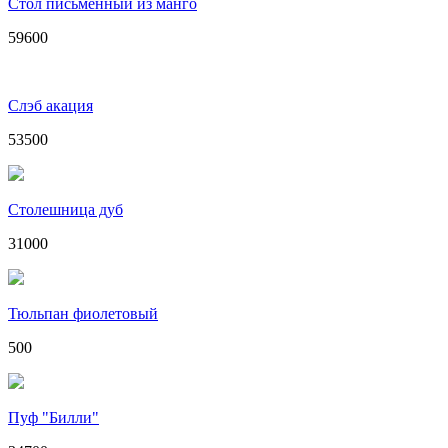
Стол письменный из манго
59600
Слэб акация
53500
Столешница дуб
31000
Тюльпан фиолетовый
500
Пуф "Билли"