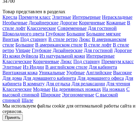
34700
Товар представлен в разделах
Кресла
Премиум класс
Элитные
Интерьерные
Нераскладные
Необычные
Дизайнерские
Дорогие
Коричневые
Кожаные
В
стиле лофт
Классические
Современные
Для гостиной
Шоколадного цвета
Глубокие
Большие
Большие мягкие
Винтаж
Под старину
В стиле ретро
Люкс
В американском
стиле
Большие
В американском стиле
В стиле лофт
В стиле
ретро
Vintage
Глубокие
Дизайнерские
Для гостиной
Дорогие
Из кожи буйвола
Из натуральной кожи
Интерьерные
Классические
Коричневые
Люкс
Под старину
Премиум класс
Элитные
Из Индии
В английском стиле
Для кабинета
Винтажная кожа
Уникальные
Удобные
Английские
Высокие
Для дома
Для домашнего кабинета
Для домашнего офиса
Для
кабинета
В комнату
Для отдыха
Для релаксации
Для чтения
Классические
Модные
На деревянных ножках
На ножках
С
высокой спинкой
Широкие
Эргономичные
С высокой
спинкой
Шале
Мы используем файлы cookie для оптимальной работы сайта и
сервисов.
Подробнее в политике конфидециальности.
Принять