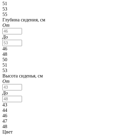
51
53
55
Глубина сидения, см
От
До
46
48
50
51
53
Высота сиденья, см
От
До
43
44
46
47
48
Цвет