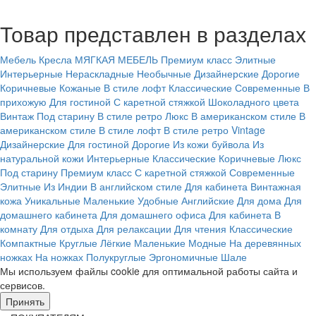
Товар представлен в разделах
Мебель
Кресла
МЯГКАЯ МЕБЕЛЬ
Премиум класс
Элитные
Интерьерные
Нераскладные
Необычные
Дизайнерские
Дорогие
Коричневые
Кожаные
В стиле лофт
Классические
Современные
В
прихожую
Для гостиной
С каретной стяжкой
Шоколадного цвета
Винтаж
Под старину
В стиле ретро
Люкс
В американском стиле
В
американском стиле
В стиле лофт
В стиле ретро
Vintage
Дизайнерские
Для гостиной
Дорогие
Из кожи буйвола
Из
натуральной кожи
Интерьерные
Классические
Коричневые
Люкс
Под старину
Премиум класс
С каретной стяжкой
Современные
Элитные
Из Индии
В английском стиле
Для кабинета
Винтажная
кожа
Уникальные
Маленькие
Удобные
Английские
Для дома
Для
домашнего кабинета
Для домашнего офиса
Для кабинета
В
комнату
Для отдыха
Для релаксации
Для чтения
Классические
Компактные
Круглые
Лёгкие
Маленькие
Модные
На деревянных
ножках
На ножках
Полукруглые
Эргономичные
Шале
Мы используем файлы cookie для оптимальной работы сайта и
сервисов.
Подробнее в политике конфидециальности.
Принять