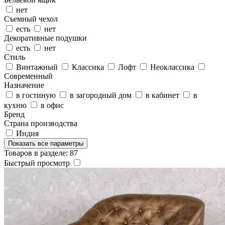
нет
Съемный чехол
есть
нет
Декоративные подушки
есть
нет
Стиль
Винтажный
Классика
Лофт
Неоклассика
Современный
Назначение
в гостиную
в загородный дом
в кабинет
в
кухню
в офис
Бренд
Страна производства
Индия
Показать все параметры
Товаров в разделе: 87
Быстрый просмотр