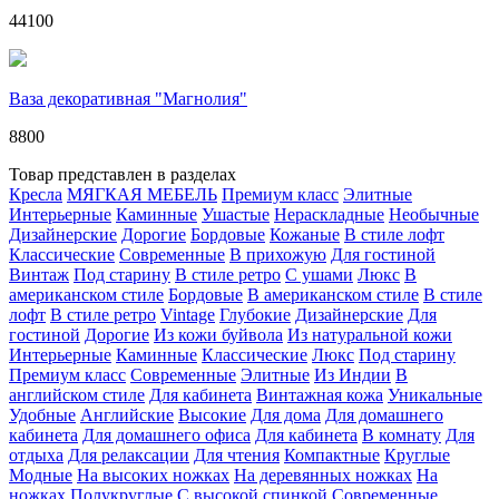
44100
Ваза декоративная "Магнолия"
8800
Товар представлен в разделах
Кресла
МЯГКАЯ МЕБЕЛЬ
Премиум класс
Элитные
Интерьерные
Каминные
Ушастые
Нераскладные
Необычные
Дизайнерские
Дорогие
Бордовые
Кожаные
В стиле лофт
Классические
Современные
В прихожую
Для гостиной
Винтаж
Под старину
В стиле ретро
С ушами
Люкс
В
американском стиле
Бордовые
В американском стиле
В стиле
лофт
В стиле ретро
Vintage
Глубокие
Дизайнерские
Для
гостиной
Дорогие
Из кожи буйвола
Из натуральной кожи
Интерьерные
Каминные
Классические
Люкс
Под старину
Премиум класс
Современные
Элитные
Из Индии
В
английском стиле
Для кабинета
Винтажная кожа
Уникальные
Удобные
Английские
Высокие
Для дома
Для домашнего
кабинета
Для домашнего офиса
Для кабинета
В комнату
Для
отдыха
Для релаксации
Для чтения
Компактные
Круглые
Модные
На высоких ножках
На деревянных ножках
На
ножках
Полукруглые
С высокой спинкой
Современные