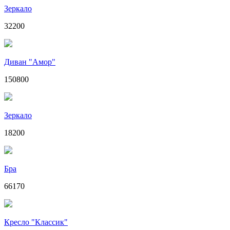
Зеркало
32200
Диван "Амор"
150800
Зеркало
18200
Бра
66170
Кресло "Классик"