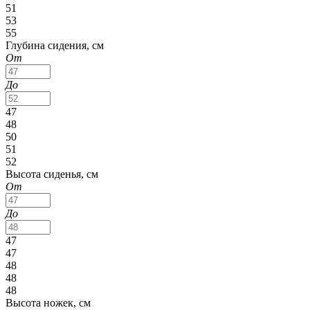
51
53
55
Глубина сидения, см
От
До
47
48
50
51
52
Высота сиденья, см
От
До
47
47
48
48
48
Высота ножек, см