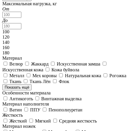
Максимальная нагрузка, кг
От
До
100
120
140
160
180
Материал
Велюр
Жаккард
Искусственная замша
Искусственная кожа
Кожа буйвола
Металл
Мех коровы
Натуральная кожа
Рогожка
Ткань
Ткань Лён
Флок
Показать ещё
Особенности материала
Антикоготь
Винтажная выделка
Материал наполнителя
Ватин
ППУ
Пенополиуретан
Жесткость
Жесткий
Мягкий
Средняя жесткость
Материал ножек