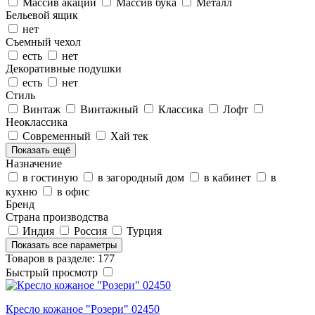
Массив акации
Массив бука
Металл
Бельевой ящик
нет
Съемный чехол
есть
нет
Декоративные подушки
есть
нет
Стиль
Винтаж
Винтажный
Классика
Лофт
Неоклассика
Современный
Хай тек
Показать ещё
Назначение
в гостиную
в загородный дом
в кабинет
в
кухню
в офис
Бренд
Страна производства
Индия
Россия
Турция
Показать все параметры
Товаров в разделе: 177
Быстрый просмотр
Кресло кожаное "Розери" 02450