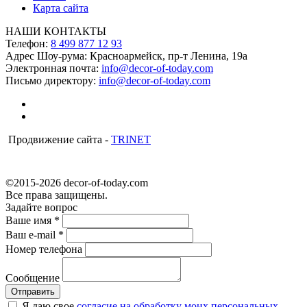
Карта сайта
НАШИ КОНТАКТЫ
Телефон:
8 499 877 12 93
Адрес Шоу-рума:
Красноармейск, пр-т Ленина, 19а
Электронная почта:
info@decor-of-today.com
Письмо директору:
info@decor-of-today.com
Продвижение сайта -
TRINET
©2015-2026 decor-of-today.com
Все права защищены.
Задайте вопрос
Ваше имя
*
Ваш e-mail
*
Номер телефона
Сообщение
Я даю свое
согласие на обработку моих персональных