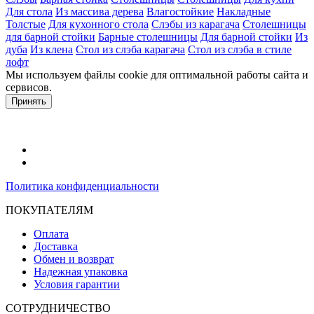
Для стола
Из массива дерева
Влагостойкие
Накладные
Толстые
Для кухонного стола
Слэбы из карагача
Столешницы
для барной стойки
Барные столешницы
Для барной стойки
Из
дуба
Из клена
Стол из слэба карагача
Стол из слэба в стиле
лофт
Мы используем файлы cookie для оптимальной работы сайта и
сервисов.
Подробнее в политике конфидециальности.
Принять
Политика конфиденциальности
ПОКУПАТЕЛЯМ
Оплата
Доставка
Обмен и возврат
Надежная упаковка
Условия гарантии
СОТРУДНИЧЕСТВО