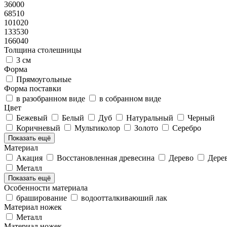
36000
68510
101020
133530
166040
Толщина столешницы
3 см
Форма
Прямоугольные
Форма поставки
в разобранном виде
в собранном виде
Цвет
Бежевый
Белый
Дуб
Натуральный
Черный
Коричневый
Мультиколор
Золото
Серебро
Показать ещё
Материал
Акация
Восстановленная древесина
Дерево
Дере
Металл
Показать ещё
Особенности материала
браширование
водоотталкиваюший лак
Материал ножек
Металл
Материал ножек