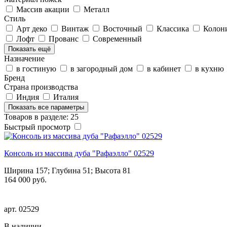
Массив акации
Металл
Стиль
Арт деко
Винтаж
Восточный
Классика
Колон
Лофт
Прованс
Современный
Показать ещё
Назначение
в гостиную
в загородный дом
в кабинет
в кухню
Бренд
Страна производства
Индия
Италия
Показать все параметры
Товаров в разделе: 25
Быстрый просмотр
Консоль из массива дуба "Рафаэлло" 02529
Ширина 157; Глубина 51; Высота 81
164 000 руб.
арт.
02529
В наличии