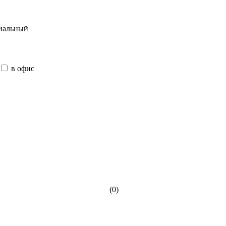
иальный
в офис
(0)