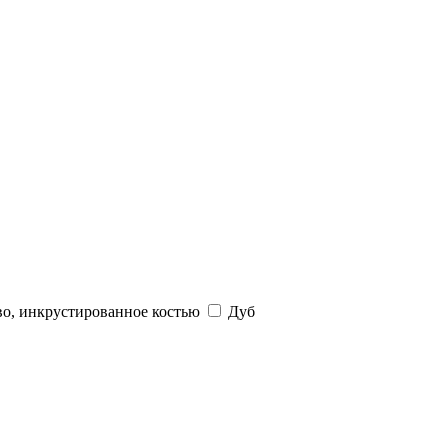
во, инкрустированное костью
Дуб