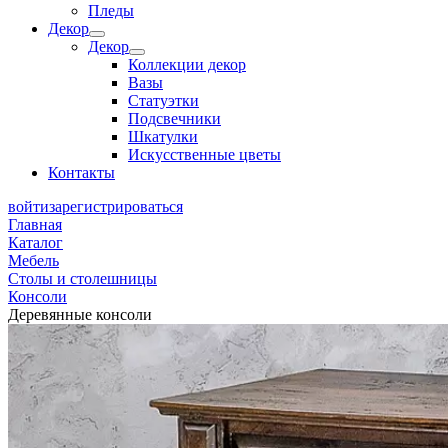
Пледы
Декор
Декор
Коллекции декор
Вазы
Статуэтки
Подсвечники
Шкатулки
Искусственные цветы
Контакты
войти
зарегистрироваться
Главная
Каталог
Мебель
Столы и столешницы
Консоли
Деревянные консоли