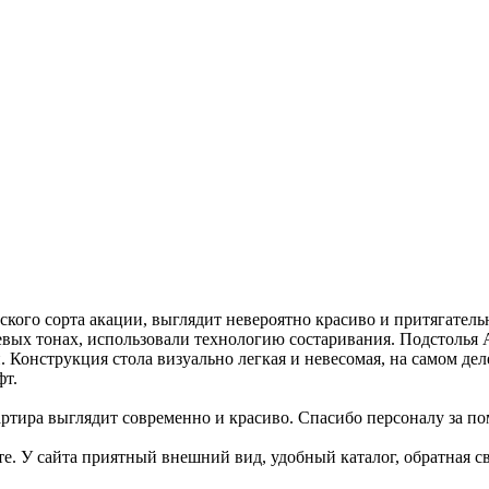
ского сорта акации, выглядит невероятно красиво и притягатель
невых тонах, использовали технологию состаривания. Подстоль
онструкция стола визуально легкая и невесомая, на самом деле
фт.
артира выглядит современно и красиво. Спасибо персоналу за п
те. У сайта приятный внешний вид, удобный каталог, обратная с