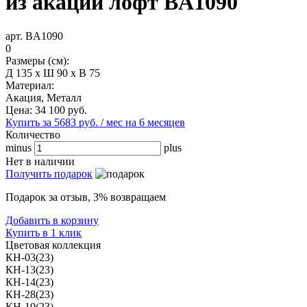
из акации лофт BА1090
арт. BА1090
0
Размеры (см):
Д 135 x Ш 90 x В 75
Материал:
Акация, Металл
Цена:
34 100
руб.
Купить за 5683 руб. / мес на 6 месяцев
Количество
minus
plus
Нет в наличии
Получить подарок
Подарок за отзыв, 3% возвращаем
Добавить в корзину
Купить в 1 клик
Цветовая коллекция
КН-03(23)
КН-13(23)
КН-14(23)
КН-28(23)
КН-10(23)