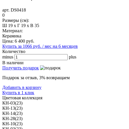
арт. DS0418
0
Размеры (см):
Ш 19 x Г 19 x В 35
Материал:
Керамика
Цена:
6 400
руб.
Купить за 1066 руб. / мес на 6 месяцев
Количество
minus
plus
В наличии
Получить подарок
Подарок за отзыв, 3% возвращаем
Добавить в корзину
Купить в 1 клик
Цветовая коллекция
КН-03(23)
КН-13(23)
КН-14(23)
КН-28(23)
КН-10(23)
КН-03(23)