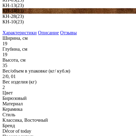
КН-13(23)
КН-14(23)
КН-28(23)
КН-10(23)
Характеристики
Описание
Отзывы
Ширина, см
19
Глубина, см
19
Высота, см
35
Вес/объем в упаковке (кг/ куб.м)
2/0, 01
Вес изделия (кг)
2
Цвет
Бирюзовый
Материал
Керамика
Стиль
Классика, Восточный
Бренд
Décor of today