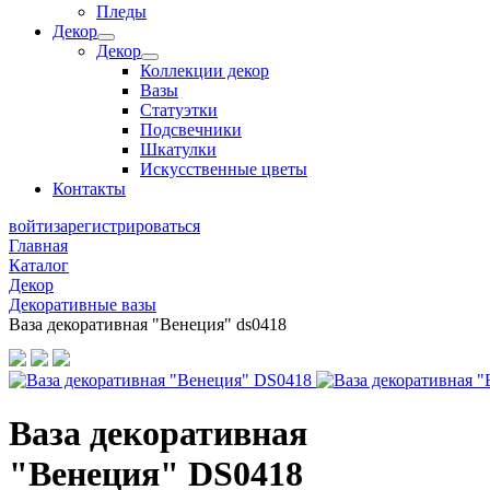
Пледы
Декор
Декор
Коллекции декор
Вазы
Статуэтки
Подсвечники
Шкатулки
Искусственные цветы
Контакты
войти
зарегистрироваться
Главная
Каталог
Декор
Декоративные вазы
Ваза декоративная "Венеция" ds0418
Ваза декоративная
"Венеция" DS0418