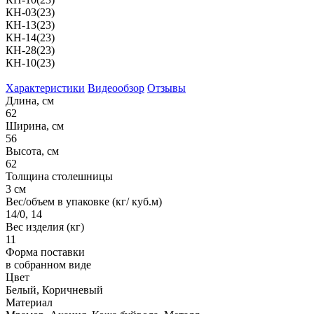
КН-03(23)
КН-13(23)
КН-14(23)
КН-28(23)
КН-10(23)
Характеристики
Видеообзор
Отзывы
Длина, см
62
Ширина, см
56
Высота, см
62
Толщина столешницы
3 см
Вес/объем в упаковке (кг/ куб.м)
14/0, 14
Вес изделия (кг)
11
Форма поставки
в собранном виде
Цвет
Белый, Коричневый
Материал