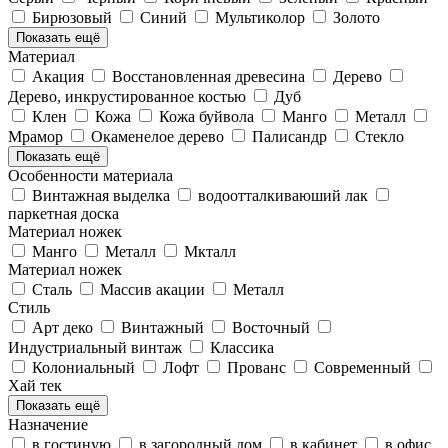
Бирюзовый
Синий
Мультиколор
Золото
Показать ещё
Материал
Акация
Восстановленная древесина
Дерево
Дерево, инкрустированное костью
Дуб
Клен
Кожа
Кожа буйвола
Манго
Металл
Мрамор
Окаменелое дерево
Палисандр
Стекло
Показать ещё
Особенности материала
Винтажная выделка
водоотталкиваюший лак
паркетная доска
Материал ножек
Манго
Металл
Мкталл
Материал ножек
Cталь
Массив акации
Металл
Стиль
Арт деко
Винтажный
Восточный
Индустриальный винтаж
Классика
Колониальный
Лофт
Прованс
Современный
Хай тек
Показать ещё
Назначение
в гостиную
в загородный дом
в кабинет
в офис