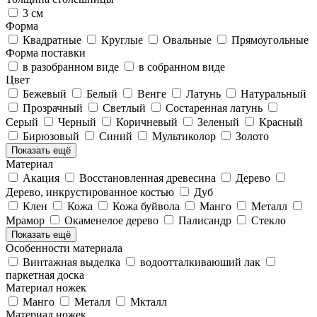
3 см
Форма
Квадратные
Круглые
Овальные
Прямоугольные
Форма поставки
в разобранном виде
в собранном виде
Цвет
Бежевый
Белый
Венге
Латунь
Натуральный
Прозрачный
Светлый
Состаренная латунь
Серый
Черный
Коричневый
Зеленый
Красный
Бирюзовый
Синий
Мультиколор
Золото
Показать ещё
Материал
Акация
Восстановленная древесина
Дерево
Дерево, инкрустированное костью
Дуб
Клен
Кожа
Кожа буйвола
Манго
Металл
Мрамор
Окаменелое дерево
Палисандр
Стекло
Показать ещё
Особенности материала
Винтажная выделка
водоотталкиваюший лак
паркетная доска
Материал ножек
Манго
Металл
Мкталл
Материал ножек