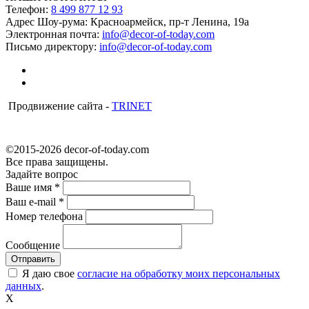
Телефон:
8 499 877 12 93
Адрес Шоу-рума:
Красноармейск, пр-т Ленина, 19а
Электронная почта:
info@decor-of-today.com
Письмо директору:
info@decor-of-today.com
Продвижение сайта -
TRINET
©2015-2026 decor-of-today.com
Все права защищены.
Задайте вопрос
Ваше имя
*
Ваш e-mail
*
Номер телефона
Сообщение
Я даю свое
согласие на обработку моих персональных
данных
.
X