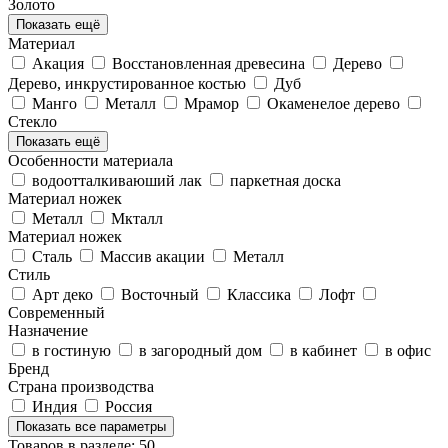
Золото
Показать ещё
Материал
Акация
Восстановленная древесина
Дерево
Дерево, инкрустированное костью
Дуб
Манго
Металл
Мрамор
Окаменелое дерево
Стекло
Показать ещё
Особенности материала
водоотталкиваюший лак
паркетная доска
Материал ножек
Металл
Мкталл
Материал ножек
Cталь
Массив акации
Металл
Стиль
Арт деко
Восточный
Классика
Лофт
Современный
Назначение
в гостиную
в загородный дом
в кабинет
в офис
Бренд
Страна производства
Индия
Россия
Показать все параметры
Товаров в разделе: 50