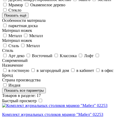
Мрамор
Окаменелое дерево
Стекло
Показать ещё
Особенности материала
паркетная доска
Материал ножек
Металл
Мкталл
Материал ножек
Cталь
Металл
Стиль
Арт деко
Восточный
Классика
Лофт
Современный
Назначение
в гостиную
в загородный дом
в кабинет
в офис
Бренд
Страна производства
Индия
Показать все параметры
Товаров в разделе: 17
Быстрый просмотр
Комплект журнальных столиков мрамор "Мабел" 02253