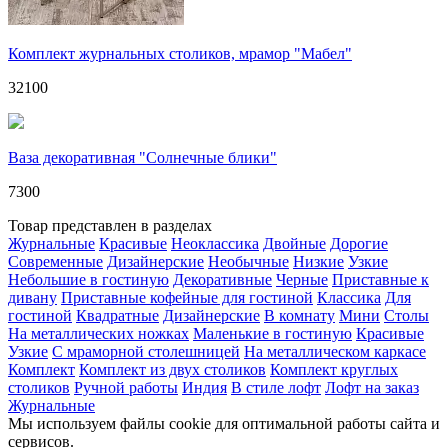
Комплект журнальных столиков, мрамор "Мабел"
32100
Ваза декоративная "Солнечные блики"
7300
Товар представлен в разделах
Журнальные
Красивые
Неоклассика
Двойные
Дорогие
Современные
Дизайнерские
Необычные
Низкие
Узкие
Небольшие в гостиную
Декоративные
Черные
Приставные к
дивану
Приставные кофейные для гостиной
Классика
Для
гостиной
Квадратные
Дизайнерские
В комнату
Мини
Столы
На металлических ножках
Маленькие в гостиную
Красивые
Узкие
С мраморной столешницей
На металлическом каркасе
Комплект
Комплект из двух столиков
Комплект круглых
столиков
Ручной работы
Индия
В стиле лофт
Лофт на заказ
Журнальные
Мы используем файлы cookie для оптимальной работы сайта и
сервисов.
Подробнее в политике конфидециальности.