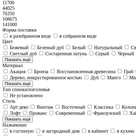
11700
44025
76350
108675
141000
Форма поставки
в разобранном виде
в собранном виде
Цвет
Бежевый
Беленый дуб
Белый
Натуральный
С
Светлый дуб
Состаренная латунь
Серый
Черный
Показать ещё
Материал
Акация
Бронза
Восстановленная древесина
Граб
Дерево, инкрустированное костью
Дуб
Манго
Ма
Показать ещё
Тип спинки/изголовья
Не установлено
Стиль
Арт деко
Винтаж
Восточный
Классика
Колон
Лофт
Прованс
Современный
Франзузский
Ха
Показать ещё
Назначение
в гостиную
в загородный дом
в кабинет
в кухню