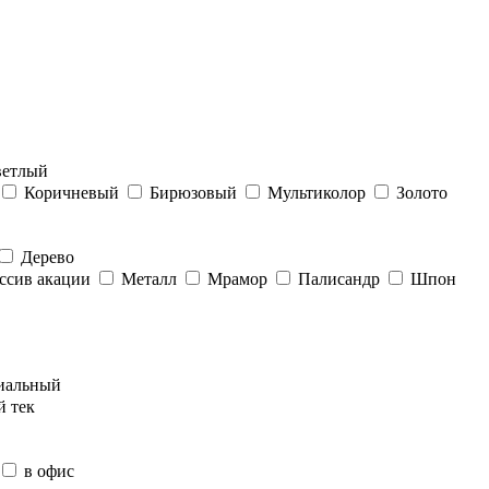
ветлый
Коричневый
Бирюзовый
Мультиколор
Золото
Дерево
ссив акации
Металл
Мрамор
Палисандр
Шпон
иальный
й тек
в офис