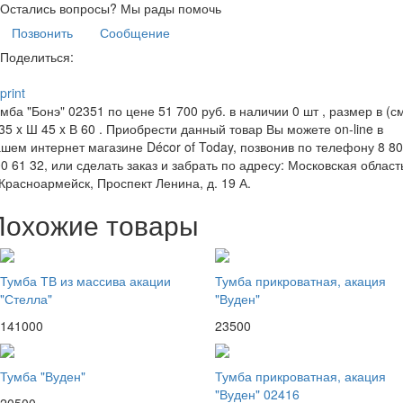
Остались вопросы?
Мы рады помочь
Позвонить
Сообщение
Поделиться:
print
мба "Бонэ" 02351 по цене 51 700 руб. в наличии 0 шт , размер в (см
35 x Ш 45 x В 60 . Приобрести данный товар Вы можете on-line в
шем интернет магазине Décor of Today, позвонив по телефону 8 8
0 61 32, или сделать заказ и забрать по адресу: Московская област
 Красноармейск, Проспект Ленина, д. 19 А.
Похожие товары
Тумба ТВ из массива акации
Тумба прикроватная, акация
"Стелла"
"Вуден"
141000
23500
Тумба "Вуден"
Тумба прикроватная, акация
"Вуден" 02416
20500