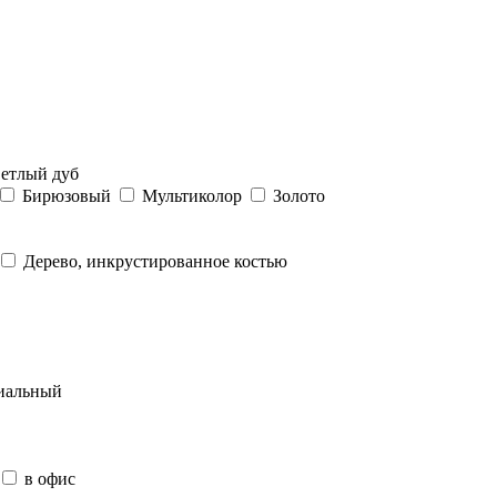
етлый дуб
Бирюзовый
Мультиколор
Золото
Дерево, инкрустированное костью
иальный
в офис