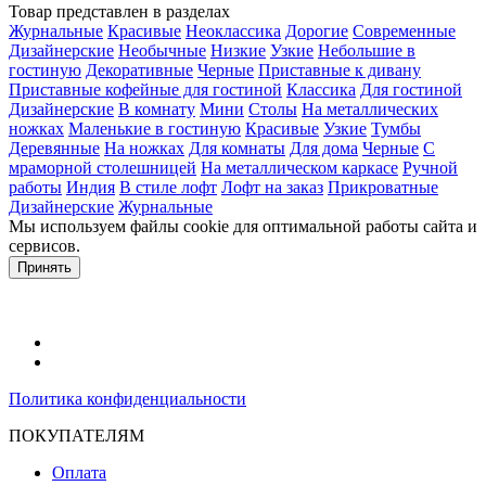
Товар представлен в разделах
Журнальные
Красивые
Неоклассика
Дорогие
Современные
Дизайнерские
Необычные
Низкие
Узкие
Небольшие в
гостиную
Декоративные
Черные
Приставные к дивану
Приставные кофейные для гостиной
Классика
Для гостиной
Дизайнерские
В комнату
Мини
Столы
На металлических
ножках
Маленькие в гостиную
Красивые
Узкие
Тумбы
Деревянные
На ножках
Для комнаты
Для дома
Черные
С
мраморной столешницей
На металлическом каркасе
Ручной
работы
Индия
В стиле лофт
Лофт на заказ
Прикроватные
Дизайнерские
Журнальные
Мы используем файлы cookie для оптимальной работы сайта и
сервисов.
Подробнее в политике конфидециальности.
Принять
Политика конфиденциальности
ПОКУПАТЕЛЯМ
Оплата