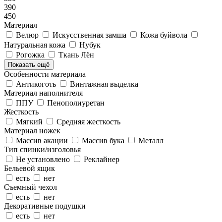
390
450
Материал
Велюр
Искусственная замша
Кожа буйвола
Натуральная кожа
Нубук
Рогожка
Ткань Лён
Показать ещё
Особенности материала
Антикоготь
Винтажная выделка
Материал наполнителя
ППУ
Пенополиуретан
Жесткость
Мягкий
Средняя жесткость
Материал ножек
Массив акации
Массив бука
Металл
Тип спинки/изголовья
Не установлено
Реклайнер
Бельевой ящик
есть
нет
Съемный чехол
есть
нет
Декоративные подушки
есть
нет