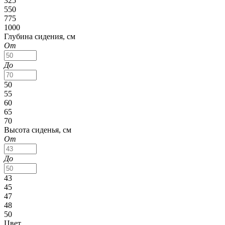
325
550
775
1000
Глубина сидения, см
От
До
50
55
60
65
70
Высота сиденья, см
От
До
43
45
47
48
50
Цвет