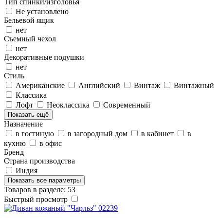
Тип спинки/изголовья
Не установлено
Бельевой ящик
нет
Съемный чехол
нет
Декоративные подушки
нет
Стиль
Американские
Английский
Винтаж
Винтажный
Классика
Лофт
Неоклассика
Современный
Показать ещё
Назначение
в гостиную
в загородный дом
в кабинет
в
кухню
в офис
Бренд
Страна производства
Индия
Показать все параметры
Товаров в разделе: 53
Быстрый просмотр