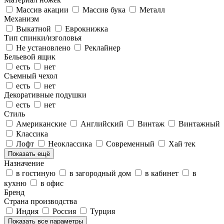
Массив акации
Массив бука
Металл
Механизм
Выкатной
Еврокнижка
Тип спинки/изголовья
Не установлено
Реклайнер
Бельевой ящик
есть
нет
Съемный чехол
есть
нет
Декоративные подушки
есть
нет
Стиль
Американские
Английский
Винтаж
Винтажный
Классика
Лофт
Неоклассика
Современный
Хай тек
Показать ещё
Назначение
в гостиную
в загородный дом
в кабинет
в
кухню
в офис
Бренд
Страна производства
Индия
Россия
Турция
Показать все параметры