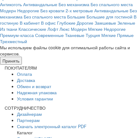
Антикоготь
Антивандальные
Без механизма
Без спального места
Модерн
Недорогие
Без кровати
2-х метровые
Антивандальные
Без
механизма
Без спального места
Большие
Большие для гостиной
В
гостиную
В кабинет
В офис
Глубокие
Дорогие
Замшевые
Зеленые
Из ткани
Классические
Лофт
Люкс
Модерн
Мягкие
Недорогие
Премиум-класса
Современные
Тканевые
Турция
Мягкие
Прямые
Трехместный
Мы используем файлы cookie для оптимальной работы сайта и
сервисов.
Подробнее в политике конфидециальности.
Принять
ПОКУПАТЕЛЯМ
Оплата
Доставка
Обмен и возврат
Надежная упаковка
Условия гарантии
СОТРУДНИЧЕСТВО
Дизайнерам
Партнерам
Скачать электронный каталог PDF
Каталог