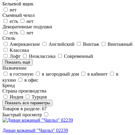
Бельевой ящик
нет
Съемный чехол
есть
нет
Декоративные подушки
есть
нет
Стиль
Американские
Английский
Винтаж
Винтажный
Классика
Лофт
Неоклассика
Современный
Показать ещё
Назначение
в гостиную
в загородный дом
в кабинет
в
кухню
в офис
Бренд
Страна производства
Индия
Турция
Показать все параметры
Товаров в разделе: 67
Быстрый просмотр
Диван кожаный "Чарльз" 02239