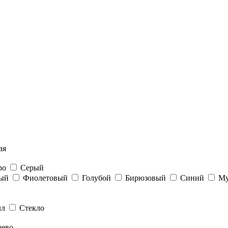
ая
бро
Серый
вый
Фиолетовый
Голубой
Бирюзовый
Синий
Му
лл
Стекло
рево