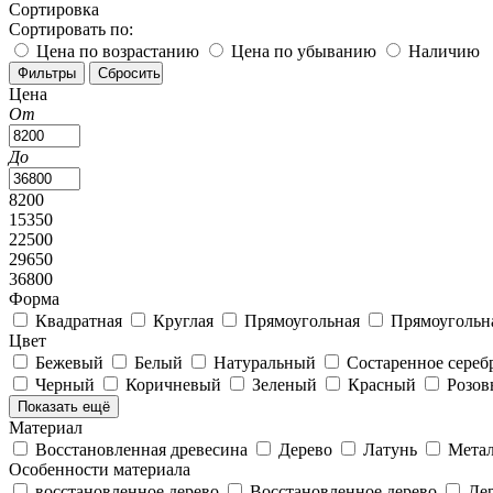
Сортировка
Сортировать по:
Цена по возрастанию
Цена по убыванию
Наличию
Цена
От
До
8200
15350
22500
29650
36800
Форма
Квадратная
Круглая
Прямоугольная
Прямоугольн
Цвет
Бежевый
Белый
Натуральный
Состаренное сере
Черный
Коричневый
Зеленый
Красный
Розо
Показать ещё
Материал
Восстановленная древесина
Дерево
Латунь
Мета
Особенности материала
восстановленное дерево
Восстановленное дерево
Де