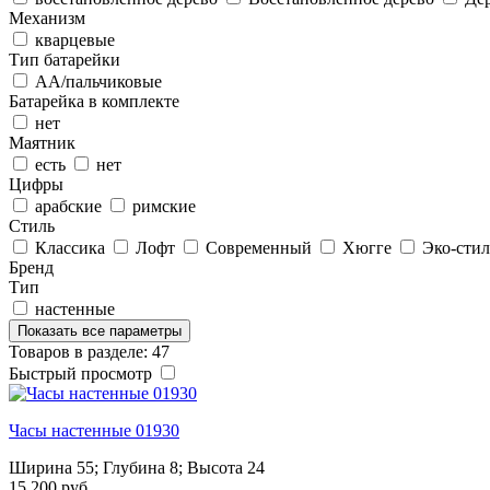
Механизм
кварцевые
Тип батарейки
АА/пальчиковые
Батарейка в комплекте
нет
Маятник
есть
нет
Цифры
арабские
римские
Стиль
Классика
Лофт
Современный
Хюгге
Эко-стил
Бренд
Тип
настенные
Показать все параметры
Товаров в разделе: 47
Быстрый просмотр
Часы настенные 01930
Ширина 55; Глубина 8; Высота 24
15 200 руб.