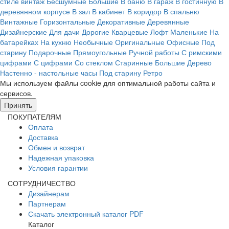
стиле винтаж
Бесшумные
Большие
В баню
В гараж
В гостинную
В
деревянном корпусе
В зал
В кабинет
В коридор
В спальню
Винтажные
Горизонтальные
Декоративные
Деревянные
Дизайнерские
Для дачи
Дорогие
Кварцевые
Лофт
Маленькие
На
батарейках
На кухню
Необычные
Оригинальные
Офисные
Под
старину
Подарочные
Прямоугольные
Ручной работы
С римскими
цифрами
С цифрами
Со стеклом
Старинные
Большие
Дерево
Настенно - настольные часы
Под старину
Ретро
Мы используем файлы cookie для оптимальной работы сайта и
сервисов.
Подробнее в политике конфидециальности.
Принять
ПОКУПАТЕЛЯМ
Оплата
Доставка
Обмен и возврат
Надежная упаковка
Условия гарантии
СОТРУДНИЧЕСТВО
Дизайнерам
Партнерам
Скачать электронный каталог PDF
Каталог