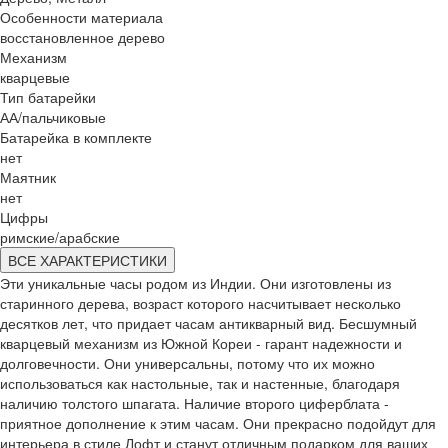
Особенности материала
восстановленное дерево
Механизм
кварцевые
Тип батарейки
АА/пальчиковые
Батарейка в комплекте
нет
Маятник
нет
Цифры
римские/арабские
ВСЕ ХАРАКТЕРИСТИКИ
Эти уникальные часы родом из Индии. Они изготовлены из
старинного дерева, возраст которого насчитывает несколько
десятков лет, что придает часам антикварный вид. Бесшумный
кварцевый механизм из Южной Кореи - гарант надежности и
долговечности. Они универсальны, потому что их можно
использоваться как настольные, так и настенные, благодаря
наличию толстого шпагата. Наличие второго циферблата -
приятное дополнение к этим часам. Они прекрасно подойдут для
интерьера в стиле Лофт и станут отличным подарком для ваших