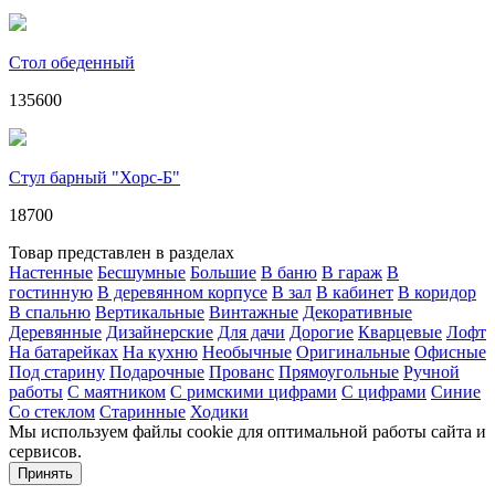
Стол обеденный
135600
Стул барный "Хорс-Б"
18700
Товар представлен в разделах
Настенные
Бесшумные
Большие
В баню
В гараж
В
гостинную
В деревянном корпусе
В зал
В кабинет
В коридор
В спальню
Вертикальные
Винтажные
Декоративные
Деревянные
Дизайнерские
Для дачи
Дорогие
Кварцевые
Лофт
На батарейках
На кухню
Необычные
Оригинальные
Офисные
Под старину
Подарочные
Прованс
Прямоугольные
Ручной
работы
С маятником
С римскими цифрами
С цифрами
Синие
Со стеклом
Старинные
Ходики
Мы используем файлы cookie для оптимальной работы сайта и
сервисов.
Подробнее в политике конфидециальности.
Принять