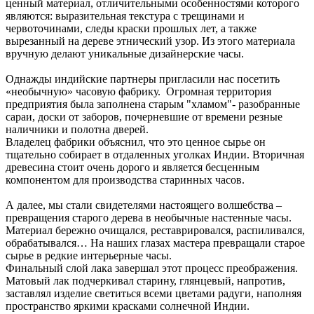
ценный материал, отличительными особенностями которого
являются: выразительная текстура с трещинами и
червоточинами, следы краски прошлых лет, а также
вырезанный на дереве этнический узор. Из этого материала
вручную делают уникальные дизайнерские часы.
Однажды индийские партнеры пригласили нас посетить
«необычную» часовую фабрику. Огромная территория
предприятия была заполнена старым "хламом"- разобранные
сараи, доски от заборов, почерневшие от времени резные
наличники и полотна дверей.
Владелец фабрики объяснил, что это ценное сырье он
тщательно собирает в отдаленных уголках Индии. Вторичная
древесина стоит очень дорого и является бесценным
компонентом для производства старинных часов.
А далее, мы стали свидетелями настоящего волшебства –
превращения старого дерева в необычные настенные часы.
Материал бережно очищался, реставрировался, распиливался,
обрабатывался… На наших глазах мастера превращали старое
сырье в редкие интерьерные часы.
Финальный слой лака завершал этот процесс преображения.
Матовый лак подчеркивал старину, глянцевый, напротив,
заставлял изделие светиться всеми цветами радуги, наполняя
пространство яркими красками солнечной Индии.