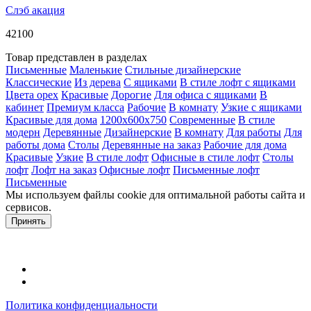
Слэб акация
42100
Товар представлен в разделах
Письменные
Маленькие
Стильные дизайнерские
Классические
Из дерева
С ящиками
В стиле лофт с ящиками
Цвета орех
Красивые
Дорогие
Для офиса с ящиками
В
кабинет
Премиум класса
Рабочие
В комнату
Узкие с ящиками
Красивые для дома
1200х600х750
Современные
В стиле
модерн
Деревянные
Дизайнерские
В комнату
Для работы
Для
работы дома
Столы
Деревянные на заказ
Рабочие для дома
Красивые
Узкие
В стиле лофт
Офисные в стиле лофт
Столы
лофт
Лофт на заказ
Офисные лофт
Письменные лофт
Письменные
Мы используем файлы cookie для оптимальной работы сайта и
сервисов.
Подробнее в политике конфидециальности.
Принять
Политика конфиденциальности