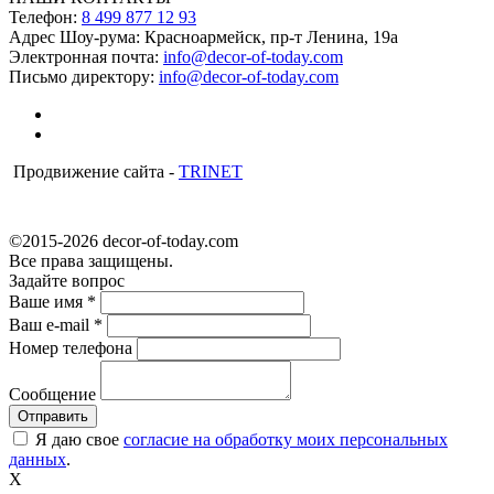
Телефон:
8 499 877 12 93
Адрес Шоу-рума:
Красноармейск, пр-т Ленина, 19а
Электронная почта:
info@decor-of-today.com
Письмо директору:
info@decor-of-today.com
Продвижение сайта -
TRINET
©2015-2026 decor-of-today.com
Все права защищены.
Задайте вопрос
Ваше имя
*
Ваш e-mail
*
Номер телефона
Сообщение
Я даю свое
согласие на обработку моих персональных
данных
.
X