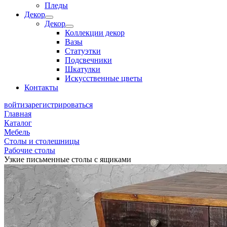
Пледы
Декор
Декор
Коллекции декор
Вазы
Статуэтки
Подсвечники
Шкатулки
Искусственные цветы
Контакты
войти
зарегистрироваться
Главная
Каталог
Мебель
Столы и столешницы
Рабочие столы
Узкие письменные столы с ящиками