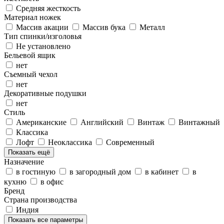
Средняя жесткость
Материал ножек
Массив акации
Массив бука
Металл
Тип спинки/изголовья
Не установлено
Бельевой ящик
нет
Съемный чехол
нет
Декоративные подушки
нет
Стиль
Американские
Английский
Винтаж
Винтажный
Классика
Лофт
Неоклассика
Современный
Показать ещё
Назначение
в гостиную
в загородный дом
в кабинет
в
кухню
в офис
Бренд
Страна производства
Индия
Показать все параметры