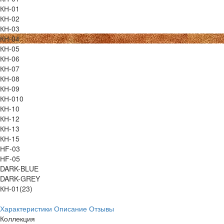
КН-01
КН-02
КН-03
КН-04
КН-05
КН-06
КН-07
КН-08
КН-09
КН-010
КН-10
КН-12
КН-13
КН-15
НF-03
НF-05
DARK-BLUE
DARK-GREY
КН-01(23)
Характеристики
Описание
Отзывы
Коллекция