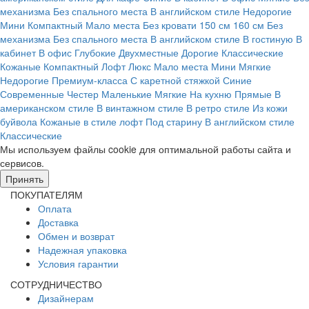
механизма
Без спального места
В английском стиле
Недорогие
Мини
Компактный
Мало места
Без кровати
150 см
160 см
Без
механизма
Без спального места
В английском стиле
В гостиную
В
кабинет
В офис
Глубокие
Двухместные
Дорогие
Классические
Кожаные
Компактный
Лофт
Люкс
Мало места
Мини
Мягкие
Недорогие
Премиум-класса
С каретной стяжкой
Синие
Современные
Честер
Маленькие
Мягкие
На кухню
Прямые
В
американском стиле
В винтажном стиле
В ретро стиле
Из кожи
буйвола
Кожаные в стиле лофт
Под старину
В английском стиле
Классические
Мы используем файлы cookie для оптимальной работы сайта и
сервисов.
Подробнее в политике конфидециальности.
Принять
ПОКУПАТЕЛЯМ
Оплата
Доставка
Обмен и возврат
Надежная упаковка
Условия гарантии
СОТРУДНИЧЕСТВО
Дизайнерам