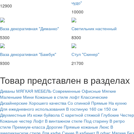
чудо"
12900
10000
Ваза декоративная "Диманко"
Светильник настенный
5300
8300
Ваза декоративная "Бамбук"
Стул "Скинер"
9300
21700
Товар представлен в разделах
Диваны
МЯГКАЯ МЕБЕЛЬ
Современные
Офисные
Мягкие
Маленькие
Мини
Кожаные в стиле лофт
Классические
Дизайнерские
Хорошего качества
Со спинкой
Прямые
На кухню
Для ежедневного использования
В гостиную
160 см
150 см
Двухместные
Из кожи буйвола
С каретной стяжкой
Глубокие
Честер
Кожаные честер
Лофт
В винтажном стиле
Под старину
В ретро
стиле
Премиум-класса
Дорогие
Прямые кожаные
Люкс
В
американском стиле
Для кафе
Синие
В кабинет
В офис
Мягкие
Без