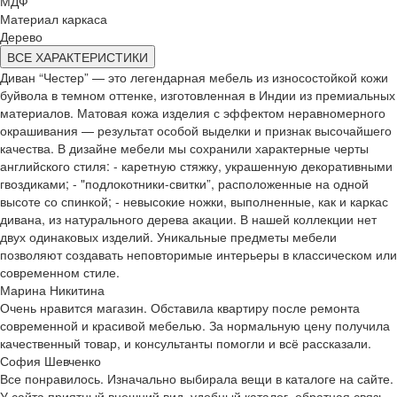
МДФ
Материал каркаса
Дерево
ВСЕ ХАРАКТЕРИСТИКИ
Диван “Честер” — это легендарная мебель из износостойкой кожи
буйвола в темном оттенке, изготовленная в Индии из премиальных
материалов. Матовая кожа изделия с эффектом неравномерного
окрашивания — результат особой выделки и признак высочайшего
качества. В дизайне мебели мы сохранили характерные черты
английского стиля: - каретную стяжку, украшенную декоративными
гвоздиками; - "подлокотники-свитки”, расположенные на одной
высоте со спинкой; - невысокие ножки, выполненные, как и каркас
дивана, из натурального дерева акации. В нашей коллекции нет
двух одинаковых изделий. Уникальные предметы мебели
позволяют создавать неповторимые интерьеры в классическом или
современном стиле.
Марина Никитина
Очень нравится магазин. Обставила квартиру после ремонта
современной и красивой мебелью. За нормальную цену получила
качественный товар, и консультанты помогли и всё рассказали.
София Шевченко
Все понравилось. Изначально выбирала вещи в каталоге на сайте.
У сайта приятный внешний вид, удобный каталог, обратная связь.