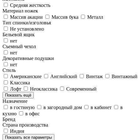
Средняя жесткость
Материал ножек
Массив акации
Массив бука
Металл
Тип спинки/изголовья
Не установлено
Бельевой ящик
нет
Съемный чехол
нет
Декоративные подушки
нет
Стиль
Американские
Английский
Винтаж
Винтажный
Классика
Лофт
Неоклассика
Современный
Показать ещё
Назначение
в гостиную
в загородный дом
в кабинет
в
кухню
в офис
Бренд
Страна производства
Индия
Показать все параметры