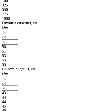
100
325
550
775
1000
Глубина сидения, см
От
До
50
51
53
54
55
Высота сиденья, см
От
До
43
44
44
45
45