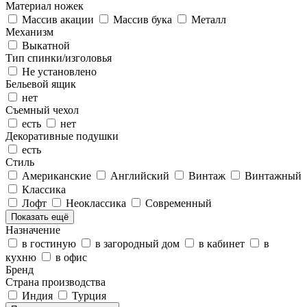
Материал ножек
Массив акации
Массив бука
Металл
Механизм
Выкатной
Тип спинки/изголовья
Не установлено
Бельевой ящик
нет
Съемный чехол
есть
нет
Декоративные подушки
есть
Стиль
Американские
Английский
Винтаж
Винтажный
Классика
Лофт
Неоклассика
Современный
Показать ещё
Назначение
в гостиную
в загородный дом
в кабинет
в
кухню
в офис
Бренд
Страна производства
Индия
Турция