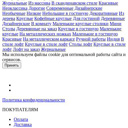
Журнальные
Из массива
В скандинавском стиле
Красивые
Неоклассика
Дорогие
Современные
Дизайнерские
Необычные
Низкие
Небольшие в гостиную
Декоративные
Из
дерева
Круглые
Кофейные круглые
Для гостиной
Деревянные
Дизайнерские
В комнату
Маленькие круглые столики
Мини
Столы
Деревянные на заказ
Круглые в гостиную
Маленькие
круглые
На металлических ножках
Маленькие в гостиную
Красивые
На металлическом каркасе
Ручной работы
Индия
В
стиле лофт
Круглые в стиле лофт
Столы лофт
Круглые в стиле
лофт
Лофт на заказ
Журнальные
Мы используем файлы cookie для оптимальной работы сайта и
сервисов.
Подробнее в политике конфидециальности.
Принять
Политика конфиденциальности
ПОКУПАТЕЛЯМ
Оплата
Доставка