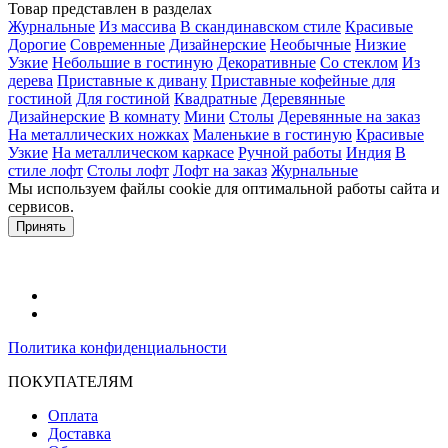
Товар представлен в разделах
Журнальные
Из массива
В скандинавском стиле
Красивые
Дорогие
Современные
Дизайнерские
Необычные
Низкие
Узкие
Небольшие в гостиную
Декоративные
Со стеклом
Из
дерева
Приставные к дивану
Приставные кофейные для
гостиной
Для гостиной
Квадратные
Деревянные
Дизайнерские
В комнату
Мини
Столы
Деревянные на заказ
На металлических ножках
Маленькие в гостиную
Красивые
Узкие
На металлическом каркасе
Ручной работы
Индия
В
стиле лофт
Столы лофт
Лофт на заказ
Журнальные
Мы используем файлы cookie для оптимальной работы сайта и
сервисов.
Подробнее в политике конфидециальности.
Принять
Политика конфиденциальности
ПОКУПАТЕЛЯМ
Оплата
Доставка