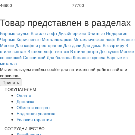
46900
77700
Товар представлен в разделах
Барные стулья
В стиле лофт
Дизайнерские
Элитные
Недорогие
Черные
Коричневые
Металлокаркас
Металлические лофт
Кожаные
Мягкие
Для кафе и ресторанов
Для дачи
Для дома
В квартиру
В
стиле винтаж
В стиле лофт винтаж
В стиле ретро
Для кухни
Мягкие
со спинкой
Со спинкой
Для балкона
Кожаные кресла
Барные из
металла
Мы используем файлы cookie для оптимальной работы сайта и
сервисов.
Подробнее в политике конфидециальности.
Принять
ПОКУПАТЕЛЯМ
Оплата
Доставка
Обмен и возврат
Надежная упаковка
Условия гарантии
СОТРУДНИЧЕСТВО
Дизайнерам