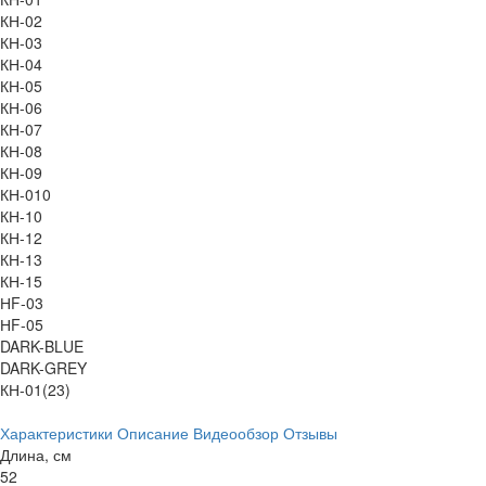
КН-02
КН-03
КН-04
КН-05
КН-06
КН-07
КН-08
КН-09
КН-010
КН-10
КН-12
КН-13
КН-15
НF-03
НF-05
DARK-BLUE
DARK-GREY
КН-01(23)
Характеристики
Описание
Видеообзор
Отзывы
Длина, см
52