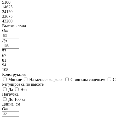
5100
14625
24150
33675
43200
Высота стула
От
До
53
67
81
94
108
Конструкция
Мягкие
На металлокаркасе
С мягким сиденьем
С 
Регулировка по высоте
Да
Нет
Нагрузка
До 100 кг
Длина, см
От