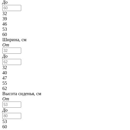
До
32
39
46
53
60
Ширина, см
От
До
32
40
47
55
62
Высота сиденья, см
От
До
53
60