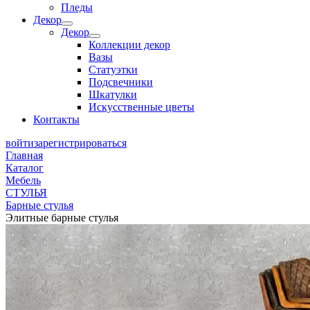
Пледы
Декор
Декор
Коллекции декор
Вазы
Статуэтки
Подсвечники
Шкатулки
Искусственные цветы
Контакты
войти
зарегистрироваться
Главная
Каталог
Мебель
СТУЛЬЯ
Барные стулья
Элитные барные стулья